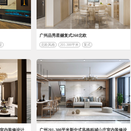
会根据实际情况有所变化
广州品秀星樾复式260北欧
室
北欧风格
201-300平米
复式
园室内装修设计
广州201-300平米新中式风格科城山庄室内装修设