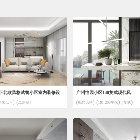
以下北欧风格武警小区室内装修设
广州怡园小区140复式现代风
0平米以下
二居室
现代风格
101-200平米
复式