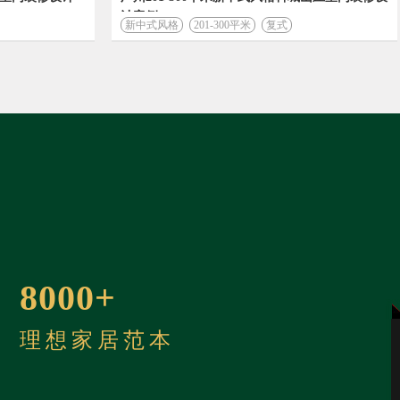
计案例
新中式风格
201-300平米
复式
8000+
理想家居范本