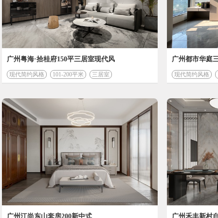
开始
广州粤海·拾桂府150平三居室现代风
广州都市华庭三
现代简约风格
101-200平米
三居室
现代简约风格
广州江尚东山套房200新中式
广州禾丰新村自