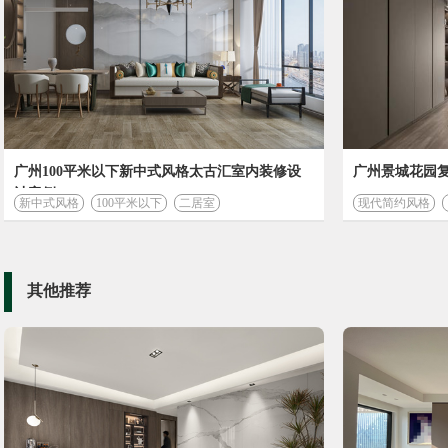
广州100平米以下新中式风格太古汇室内装修设
广州景城花园复
装修计算器
计案例
新中式风格
100平米以下
二居室
现代简约风格
其他推荐