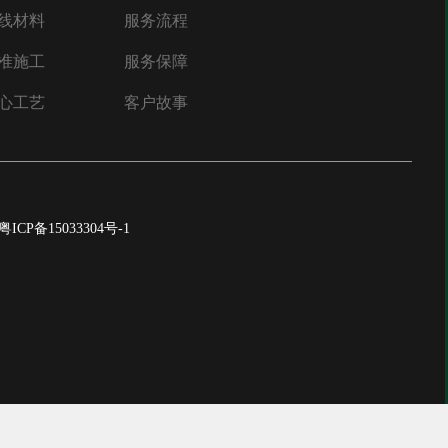
线材料
服务流程
准施工
服务保障
心工艺
客户故事
粤ICP备15033304号-1