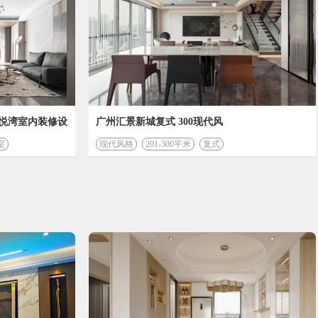
美悦湾室内装修设
广州汇景新城复式 300现代风
室
现代风格
201-300平米
复式
预算为
272365
元
117851
工程费 (元)
31124
管理费 (元)