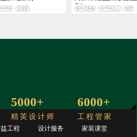
案例
-200平米
五居室
新中式风格
301平米以上
别墅
5000+
6000+
精英设计师
工程管家
精益工程
设计服务
家装课堂