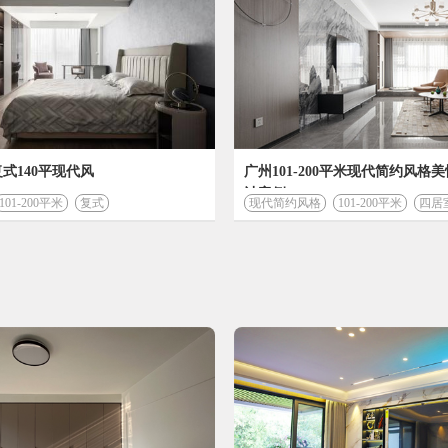
式140平现代风
广州101-200平米现代简约风格
计案例
今日已有
7905
人成功获取装修预算
101-200平米
复式
现代简约风格
101-200平米
四居
您的装修
86009
设计费 (元)
37381
材料费 (元)