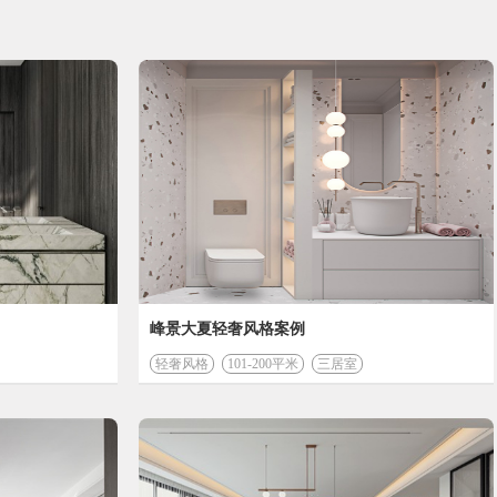
峰景大夏轻奢风格案例
轻奢风格
101-200平米
三居室