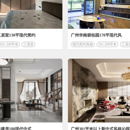
*装修预算
计算
居室130平现代简约
广州华南碧桂园170平现代风
101-200平米
三居室
现代简约风格
101-200平米
三居
建房180现代中式
广州301平米以上新中式风格沁