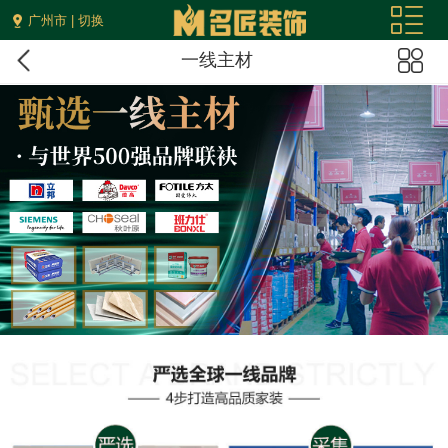
广州市 | 切换
一线主材
您现在的位置：
首页
>
服务保障
>
采集服务体系